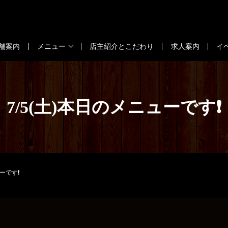
舗案内
メニュー
店主紹介とこだわり
求人案内
イ
7/5(土)本日のメニューです❗️
ーです❗️