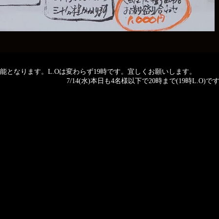
が可能となります。L.Oは変わらず19時です。宜しくお願いします。
7/14(水)本日も4名様以下で20時まで(19時L.O)です