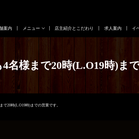
舗案内
メニュー
店主紹介とこだわり
求人案内
イ
日も4名様まで20時(L.O19時
様まで20時(L.O19時)までの営業です。