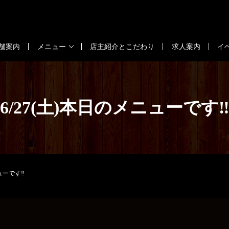
舗案内
メニュー
店主紹介とこだわり
求人案内
イ
6/27(土)本日のメニューです‼
ューです‼️