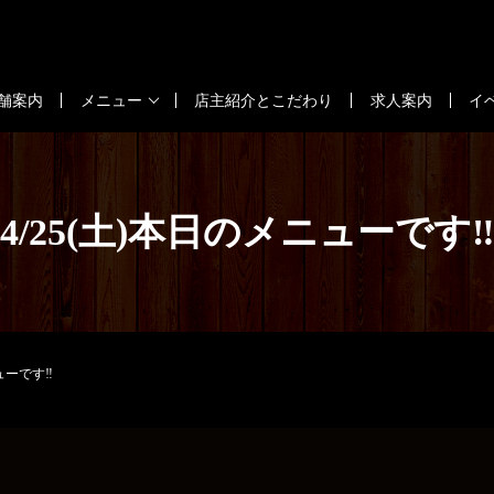
舗案内
メニュー
店主紹介とこだわり
求人案内
イ
4/25(土)本日のメニューです‼
ューです‼️