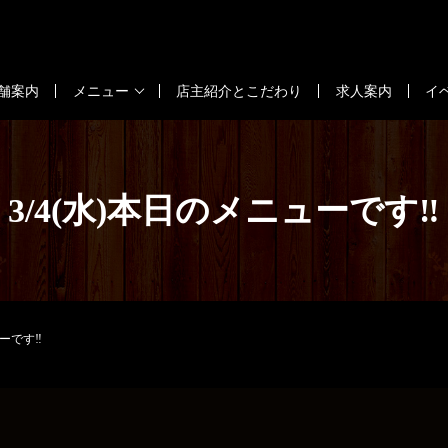
舗案内
メニュー
店主紹介とこだわり
求人案内
イ
3/4(水)本日のメニューです‼️
ーです‼️