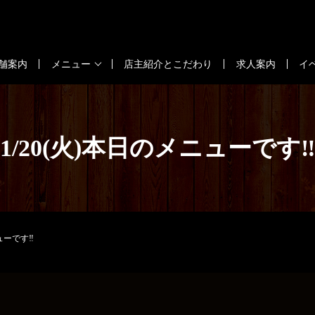
舗案内
メニュー
店主紹介とこだわり
求人案内
イ
1/20(火)本日のメニューです‼
ューです‼️