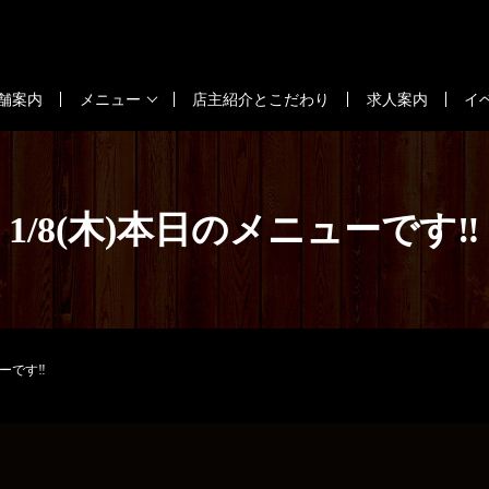
舗案内
メニュー
店主紹介とこだわり
求人案内
イ
1/8(木)本日のメニューです‼️
ーです‼️