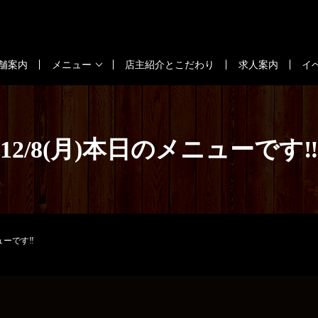
舗案内
メニュー
店主紹介とこだわり
求人案内
イ
12/8(月)本日のメニューです‼
ューです‼️