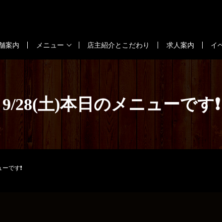
舗案内
メニュー
店主紹介とこだわり
求人案内
イ
9/28(土)本日のメニューです❗️
ューです❗️