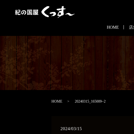
HOME
店
HOME
20240315_165009~2
2024/03/15