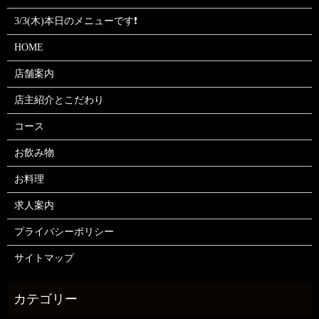
3/3(木)本日のメニューです❗
HOME
店舗案内
店主紹介とこだわり
コース
お飲み物
お料理
求人案内
プライバシーポリシー
サイトマップ