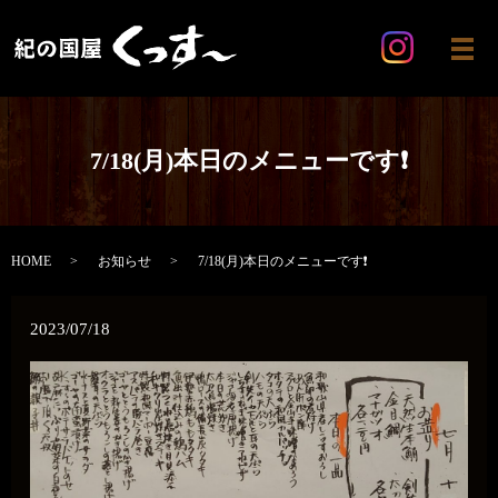
メ
7/18(月)本日のメニューです❗
HOME
お知らせ
7/18(月)本日のメニューです❗
2023/07/18