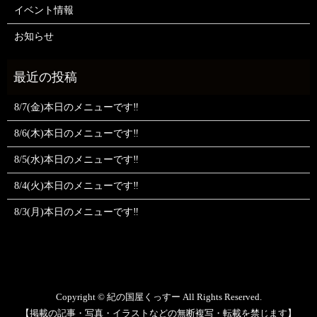
イベント情報
お知らせ
8/7(金)本日のメニューです‼️
8/6(木)本日のメニューです‼️
8/5(水)本日のメニューです‼️
8/4(火)本日のメニューです‼️
8/3(月)本日のメニューです‼️
Copyright © 紀の国屋くっすー All Rights Reserved.
【掲載の記事・写真・イラストなどの無断複写・転載を禁じます】