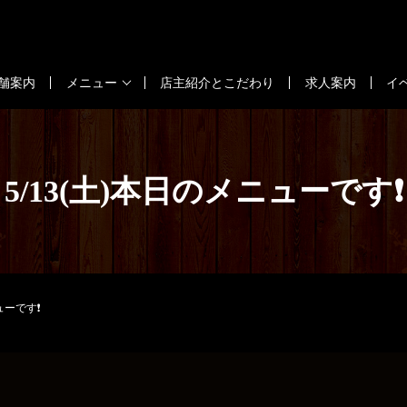
舗案内
メニュー
店主紹介とこだわり
求人案内
イ
5/13(土)本日のメニューです❗
ューです❗