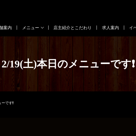
舗案内
メニュー
店主紹介とこだわり
求人案内
イ
2/19(土)本日のメニューです❗
ューです❗