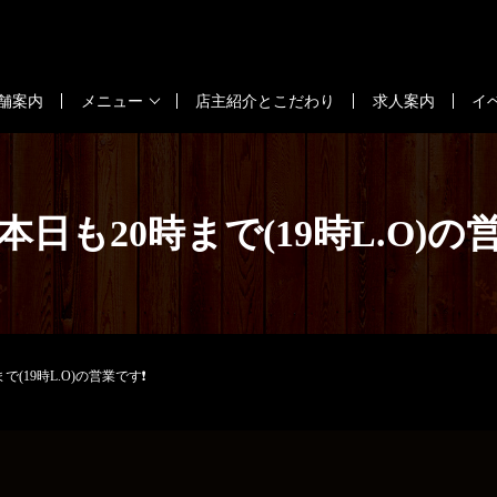
舗案内
メニュー
店主紹介とこだわり
求人案内
イ
土)本日も20時まで(19時L.O)
まで(19時L.O)の営業です❗